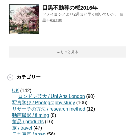
目黒不動尊の桜2016年
ソメイヨシノより2週ほど早く咲いていた。 目
黒不動は80
→もっと見る
カテゴリー
UK
(142)
ロンドン芸大 / Uni Arts London
(90)
写真学び / Photography study
(106)
リサーチの方法 / research method
(12)
動画撮影 / filming
(8)
製品 / products
(16)
旅 / travel
(47)
日常写真 / snap
(56)