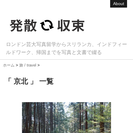
About
ロンドン芸大写真留学からスリランカ、インドフィー
ルドワーク、帰国までを写真と文書で綴る
ホーム
>
旅 / travel
>
「 京北 」 一覧