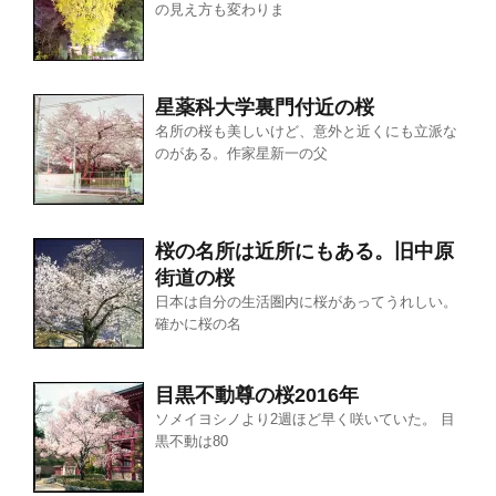
の見え方も変わりま
星薬科大学裏門付近の桜
名所の桜も美しいけど、意外と近くにも立派な
のがある。作家星新一の父
桜の名所は近所にもある。旧中原
街道の桜
日本は自分の生活圏内に桜があってうれしい。
確かに桜の名
目黒不動尊の桜2016年
ソメイヨシノより2週ほど早く咲いていた。 目
黒不動は80