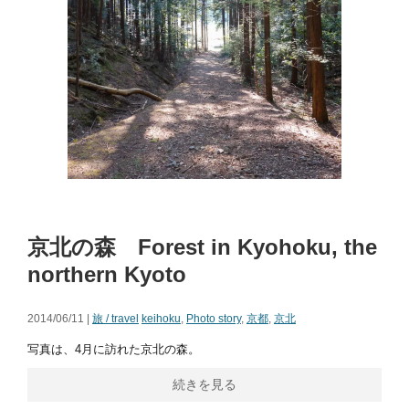
京北の森 Forest in Kyohoku, the
northern Kyoto
2014/06/11 |
旅 / travel
keihoku
,
Photo story
,
京都
,
京北
写真は、4月に訪れた京北の森。
続きを見る