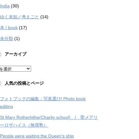
India
(30)
ゆく未知／考えごと
(14)
本 / book
(17)
未分類
(1)
アーカイブ
人気の投稿とページ
フォトブックの編集：写真選び/ Photo book
editing
St Mary Rotherhithe(Charity school) / 聖メアリ
ーロザハイス（無償塾）
People were waiting the Queen’s ship