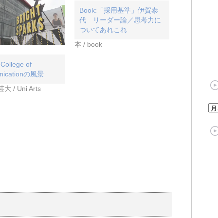
Book:「採用基準」伊賀泰
代 リーダー論／思考力に
ついてあれこれ
本 / book
College of
nicationの風景
/ Uni Arts
ア
ー
カ
イ
ブ