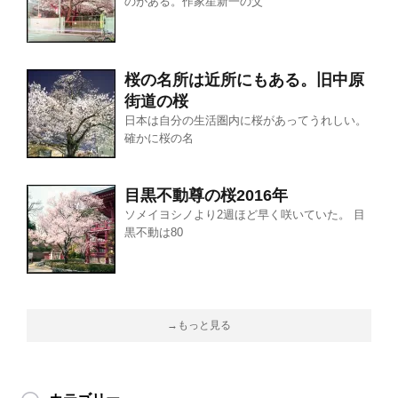
のがある。作家星新一の父
桜の名所は近所にもある。旧中原
街道の桜
日本は自分の生活圏内に桜があってうれしい。
確かに桜の名
目黒不動尊の桜2016年
ソメイヨシノより2週ほど早く咲いていた。 目
黒不動は80
→もっと見る