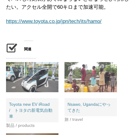
たい。アクセル全開で60キロまで加速可能。
https://www.toyota.co.jp/jpn/tech/its/hamo/
関連
Toyota new EV iRoad
Nsawo, Ugandaにやっ
/ トヨタの新電気自動
てきた
車
旅 / travel
製品 / products